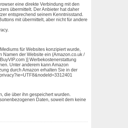
 Browser eine direkte Verbindung mit den
zers übermittelt. Der Anbieter hat daher
Nutzer entsprechend seinem Kenntnisstand.
tons mit übermittelt, aber nicht für andere
vacy.
 Mediums für Websites konzipiert wurde,
den Namen der Website ein (Amazon.co.uk /
s.BuyVIP.com )] Werbekostenerstattung
önnen. Unter anderem kann Amazon
tzung durch Amazon erhalten Sie in der
er_privacy?ie=UTF8&nodeId=3312401
, die über ihn gespeichert wurden.
personenbezogenen Daten, soweit dem keine