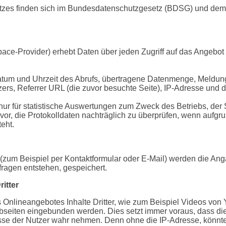
utzes finden sich im Bundesdatenschutzgesetz (BDSG) und de
ce-Provider) erhebt Daten über jeden Zugriff auf das Angebot 
tum und Uhrzeit des Abrufs, übertragene Datenmenge, Meldung 
ers, Referrer URL (die zuvor besuchte Seite), IP-Adresse und d
nur für statistische Auswertungen zum Zweck des Betriebs, der 
vor, die Protokolldaten nachträglich zu überprüfen, wenn aufgru
eht.
(zum Beispiel per Kontaktformular oder E-Mail) werden die An
fragen entstehen, gespeichert.
itter
Onlineangebotes Inhalte Dritter, wie zum Beispiel Videos von
iten eingebunden werden. Dies setzt immer voraus, dass die 
resse der Nutzer wahr nehmen. Denn ohne die IP-Adresse, könnte