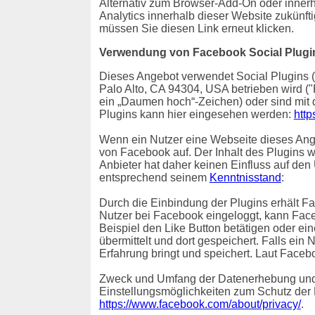
Alternativ zum Browser-Add-On oder inner
Analytics innerhalb dieser Website zukünft
müssen Sie diesen Link erneut klicken.
Verwendung von Facebook Social Plugi
Dieses Angebot verwendet Social Plugins (
Palo Alto, CA 94304, USA betrieben wird (
ein „Daumen hoch“-Zeichen) oder sind mit
Plugins kann hier eingesehen werden:
http
Wenn ein Nutzer eine Webseite dieses Angeb
von Facebook auf. Der Inhalt des Plugins 
Anbieter hat daher keinen Einfluss auf den
entsprechend seinem
Kenntnisstand
:
Durch die Einbindung der Plugins erhält Fa
Nutzer bei Facebook eingeloggt, kann Fac
Beispiel den Like Button betätigen oder e
übermittelt und dort gespeichert. Falls ein
Erfahrung bringt und speichert. Laut Faceb
Zweck und Umfang der Datenerhebung und 
Einstellungsmöglichkeiten zum Schutz der
https://www.facebook.com/about/privacy/
.