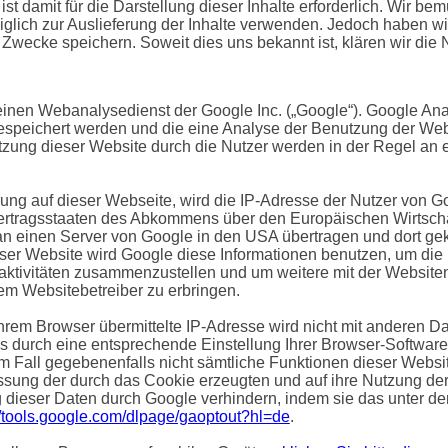
st damit für die Darstellung dieser Inhalte erforderlich. Wir b
glich zur Auslieferung der Inhalte verwenden. Jedoch haben wir k
e Zwecke speichern. Soweit dies uns bekannt ist, klären wir die 
einen Webanalysedienst der Google Inc. („Google“). Google Anal
gespeichert werden und die eine Analyse der Benutzung der Web
zung dieser Website durch die Nutzer werden in der Regel an
rung auf dieser Webseite, wird die IP-Adresse der Nutzer von G
ertragsstaaten des Abkommens über den Europäischen Wirtschaf
n einen Server von Google in den USA übertragen und dort gekü
ieser Website wird Google diese Informationen benutzen, um di
ktivitäten zusammenzustellen und um weitere mit der Websiten
m Websitebetreiber zu erbringen.
hrem Browser übermittelte IP-Adresse wird nicht mit anderen 
 durch eine entsprechende Einstellung Ihrer Browser-Software
em Fall gegebenenfalls nicht sämtliche Funktionen dieser Webs
ssung der durch das Cookie erzeugten und auf ihre Nutzung der 
 dieser Daten durch Google verhindern, indem sie das unter d
//tools.google.com/dlpage/gaoptout?hl=de
.