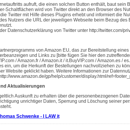
etauftritts aufruft, die einen solchen Button enthält, baut sein
ter-Schaltflächen wird von Twitter direkt an den Browser des Nut
die Twitter mit Hilfe dieses Plugins erhebt und informiert die 
des Nutzers die URL der jeweiligen Webseite beim Bezug des But
nutzt.
der Datenschutzerklärung von Twitter unter http://twitter.com/pri
Partnerprogramms von Amazon EU, das zur Bereitstellung eines
erbeanzeigen und Links zu [bitte fügen Sie hier den zutreffen
P.com / Amazon.fr / Amazon.it / it.BuyVIP.com / Amazon.es / e
es ein, um die Herkunft der Bestellungen nachvollziehen zu k
ser Website geklickt haben. Weitere Informationen zur Datennu
http://www.amazon.de/gp/help/customer/display.html/ref=foot
und Aktualisierungen
geltlich Auskunft zu erhalten über die personenbezogenen Daten
erichtigung unrichtiger Daten, Sperrung und Löschung seiner 
steht.
homas Schwenke - I LAW it