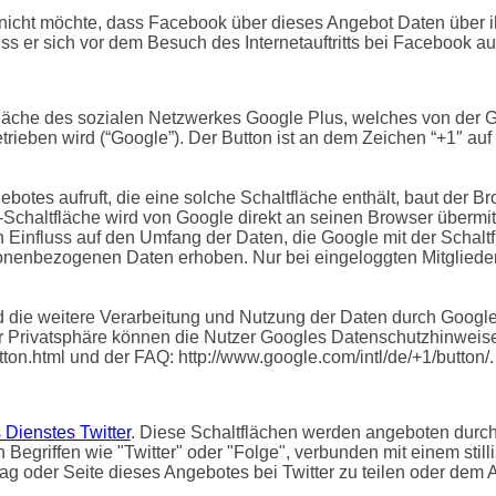
 nicht möchte, dass Facebook über dieses Angebot Daten über 
ss er sich vor dem Besuch des Internetauftritts bei Facebook a
läche des sozialen Netzwerkes Google Plus, welches von der G
rieben wird (“Google”). Der Button ist an dem Zeichen “+1″ au
otes aufruft, die eine solche Schaltfläche enthält, baut der B
″-Schaltfläche wird von Google direkt an seinen Browser übermi
n Einfluss auf den Umfang der Daten, die Google mit der Schal
rsonenbezogenen Daten erhoben. Nur bei eingeloggten Mitglied
ie weitere Verarbeitung und Nutzung der Daten durch Google
r Privatsphäre können die Nutzer Googles Datenschutzhinweise
tton.html und der FAQ: http://www.google.com/intl/de/+1/button/.
 Dienstes Twitter
. Diese Schaltflächen werden angeboten durch d
egriffen wie "Twitter" oder "Folge", verbunden mit einem stilli
rag oder Seite dieses Angebotes bei Twitter zu teilen oder dem An