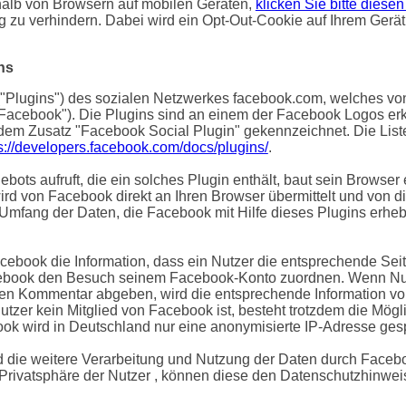
halb von Browsern auf mobilen Geräten,
klicken Sie bitte diesen
ig zu verhindern. Dabei wird ein Opt-Out-Cookie auf Ihrem Gerä
ns
"Plugins") des sozialen Netzwerkes facebook.com, welches von 
"Facebook"). Die Plugins sind an einem der Facebook Logos erk
 dem Zusatz "Facebook Social Plugin" gekennzeichnet. Die Lis
s://developers.facebook.com/docs/plugins/
.
ots aufruft, die ein solches Plugin enthält, baut sein Browser
wird von Facebook direkt an Ihren Browser übermittelt und von 
 Umfang der Daten, die Facebook mit Hilfe dieses Plugins erhebt
cebook die Information, dass ein Nutzer die entsprechende Seit
ebook den Besuch seinem Facebook-Konto zuordnen. Wenn Nutz
inen Kommentar abgeben, wird die entsprechende Information v
 Nutzer kein Mitglied von Facebook ist, besteht trotzdem die Mög
ook wird in Deutschland nur eine anonymisierte IP-Adresse gesp
die weitere Verarbeitung und Nutzung der Daten durch Facebo
 Privatsphäre der Nutzer , können diese den Datenschutzhinw